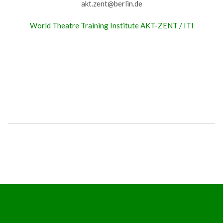
akt.zent@berlin.de
World Theatre Training Institute AKT-ZENT / ITI
Post
← Previous Post
navigation
Next Post →