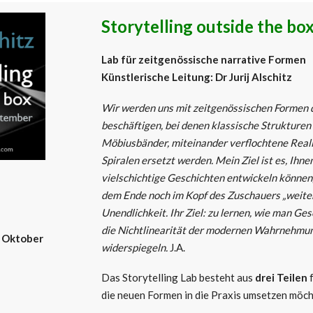
Storytelling outside the bo
Lab für zeitgenössische narrative Formen
Künstlerische Leitung: Dr Jurij Alschitz
Wir werden uns mit zeitgenössischen Formen d
beschäftigen, bei denen klassische Strukturen 
Möbiusbänder, miteinander verflochtene Reali
Spiralen ersetzt werden. Mein Ziel ist es, Ihnen
vielschichtige Geschichten entwickeln können,
dem Ende noch im Kopf des Zuschauers „weiterl
Unendlichkeit. Ihr Ziel: zu lernen, wie man Ges
die Nichtlinearität der modernen Wahrnehmu
 Oktober
widerspiegeln.
J.A.
Das Storytelling Lab besteht aus
drei Teilen
f
die neuen Formen in die Praxis umsetzen möch