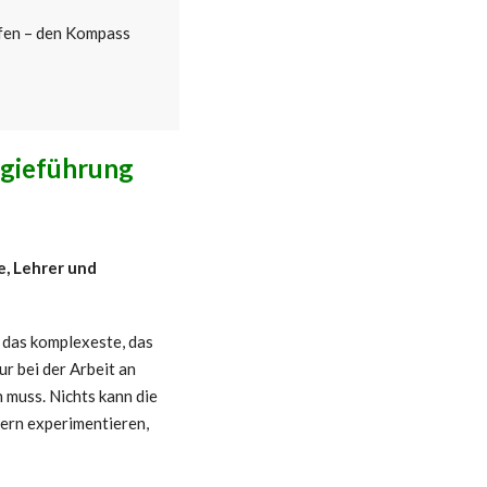
fen – den Kompass
egieführung
e, Lehrer und
h das komplexeste, das
r bei der Arbeit an
 muss. Nichts kann die
lern experimentieren,