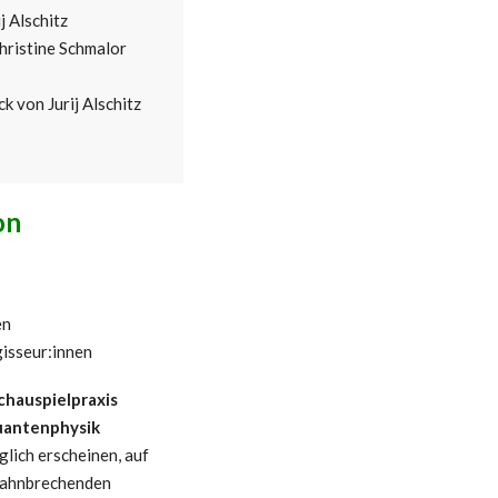
j Alschitz
hristine Schmalor
ck von Jurij Alschitz
on
en
gisseur:innen
chauspielpraxis
antenphysik
lich erscheinen, auf
 bahnbrechenden