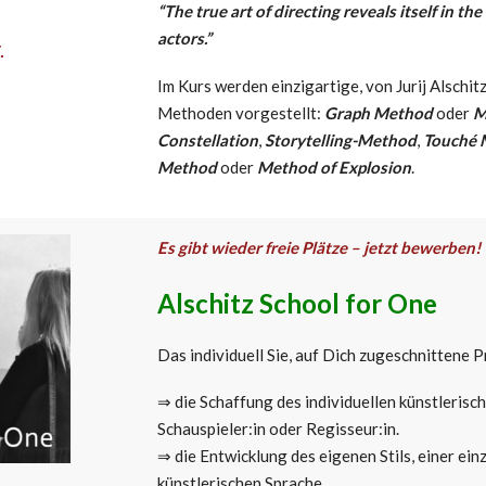
“The true art of directing reveals itself in the
actors.”
.
Im Kurs werden einzigartige, von Jurij Alschit
Methoden vorgestellt:
Graph Method
oder
M
Constellation
,
Storytelling-Method
,
Touché 
Method
oder
Method of Explosion
.
Es gibt wieder freie Plätze – jetzt bewerben!
Alschitz School for One
Das individuell Sie, auf Dich zugeschnittene
⇒ die Schaffung des individuellen künstlerisc
Schauspieler:in oder Regisseur:in.
⇒ die Entwicklung des eigenen Stils, einer ein
künstlerischen Sprache.