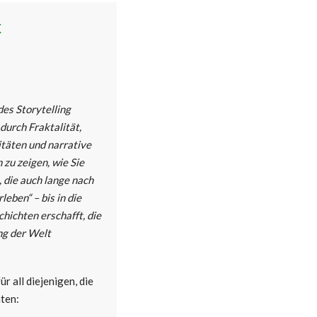
x
es Storytelling
durch Fraktalität,
täten und narrative
 zu zeigen, wie Sie
 die auch lange nach
eben“ – bis in die
chichten erschafft, die
ng der Welt
ür all diejenigen, die
ten: