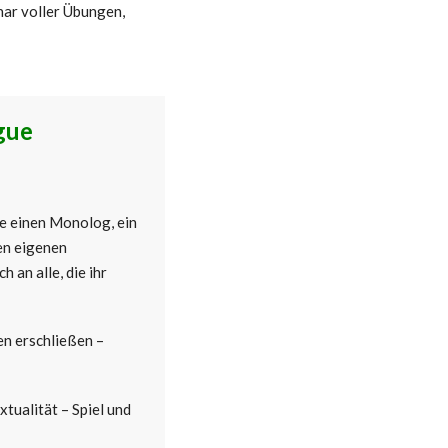
nar voller Übungen,
gue
e einen Monolog, ein
en eigenen
 an alle, die ihr
n erschließen –
tualität – Spiel und