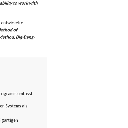
 ability to work with
z entwickelte
ethod of
Method,
Big-Bang-
 Programm umfasst
hen Systems als
zigartigen